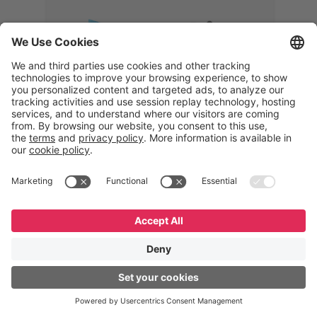
Memphis
Eduardo Ribeiro
CEO
“Com o GeneXus, desenvolvemos
uma solução 360°, que permite
acompanhar todas as etapas da
logística reversa. Podemos
verificar, analisar, recondicionar e
reintegrar equipamentos à cadeia,
garantindo qualidade e reduzindo