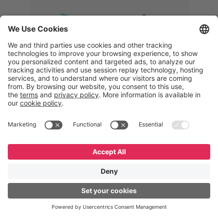
Memphis
Eduardo Ribeiro
CEO
“Com o GeneXus, desenvolvemos
uma solução 360°, que permite
acompanhar todas as etapas da
logística reversa. Podemos
verificar, analisar, recondicionar e
reintegrar equipamentos à cadeia,
garantindo qualidade e reduzindo