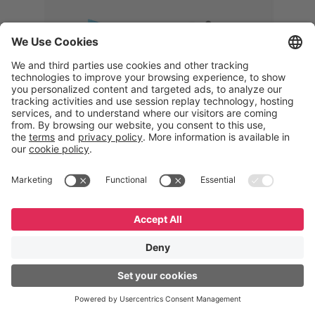
Memphis
Eduardo Ribeiro
CEO
“Com o GeneXus, desenvolvemos
uma solução 360°, que permite
acompanhar todas as etapas da
logística reversa. Podemos
verificar, analisar, recondicionar e
reintegrar equipamentos à cadeia,
garantindo qualidade e reduzindo