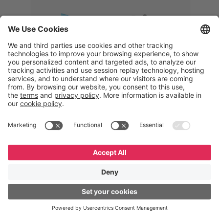
Memphis
Eduardo Ribeiro
CEO
“Com o GeneXus, desenvolvemos
uma solução 360°, que permite
acompanhar todas as etapas da
logística reversa. Podemos
verificar, analisar, recondicionar e
reintegrar equipamentos à cadeia,
garantindo qualidade e reduzindo