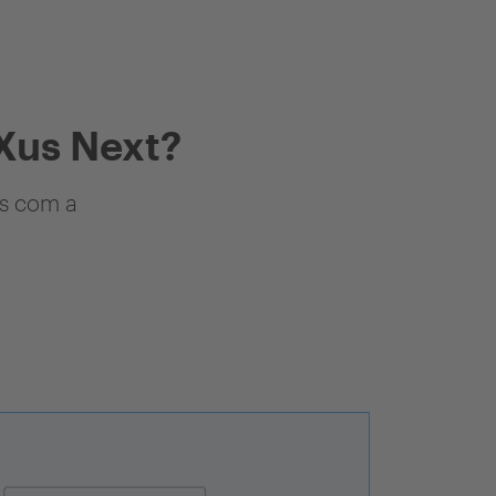
Xus Next?
as com a