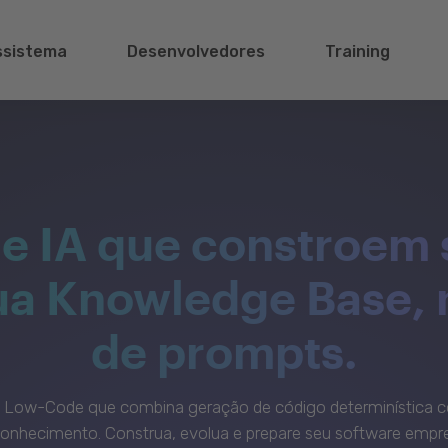
ssistema
Desenvolvedores
Training
e IA que constroem 
sua Knowledge Base,
de prompts.
c Low-Code que combina geração de código determinística c
onhecimento. Construa, evolua e prepare seu software empre