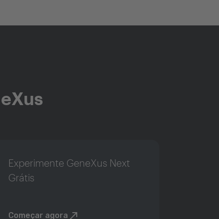
neXus
Experimente GeneXus Next
Grátis
Começar agora