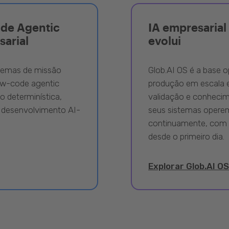
ode Agentic
IA empresarial 
sarial
evolui
stemas de missão
Glob.AI OS é a base o
ow-code agentic
produção em escala e
 determinística,
validação e conhecime
 desenvolvimento AI-
seus sistemas opere
continuamente, com 
desde o primeiro dia.
Explorar Glob.AI OS