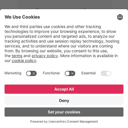
Memphis
Eduardo Ribeiro
CEO
“Com o GeneXus, desenvolvemos
uma solução 360°, que permite
acompanhar todas as etapas da
logística reversa. Podemos
verificar, analisar, recondicionar e
reintegrar equipamentos à cadeia,
garantindo qualidade e reduzindo