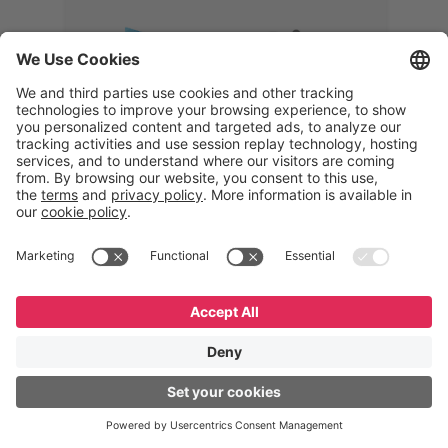
Memphis
Eduardo Ribeiro
CEO
“Com o GeneXus, desenvolvemos
uma solução 360°, que permite
acompanhar todas as etapas da
logística reversa. Podemos
verificar, analisar, recondicionar e
reintegrar equipamentos à cadeia,
garantindo qualidade e reduzindo