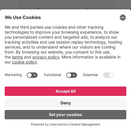
Memphis
Eduardo Ribeiro
CEO
“Com o GeneXus, desenvolvemos
uma solução 360°, que permite
acompanhar todas as etapas da
logística reversa. Podemos
verificar, analisar, recondicionar e
reintegrar equipamentos à cadeia,
garantindo qualidade e reduzindo