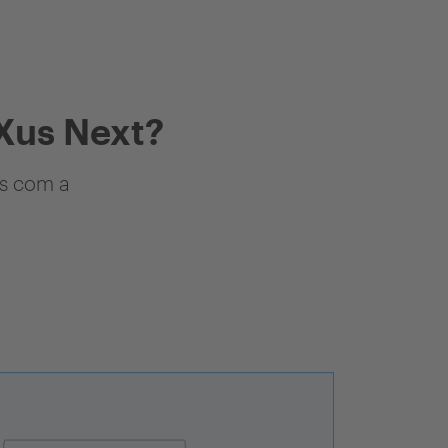
Xus Next?
as com a