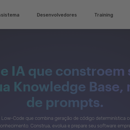
ssistema
Desenvolvedores
Training
e IA que constroem 
sua Knowledge Base,
de prompts.
c Low-Code que combina geração de código determinística c
onhecimento. Construa, evolua e prepare seu software empre