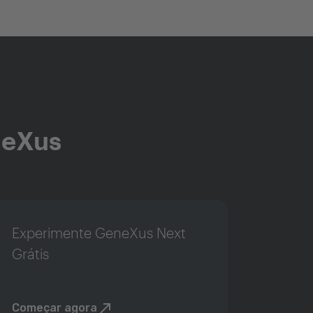
neXus
Experimente GeneXus Next
Grátis
Começar agora