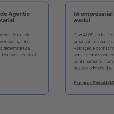
ode Agentic
IA empresarial 
sarial
evolui
stemas de missão
Glob.AI OS é a base o
ow-code agentic
produção em escala e
 determinística,
validação e conhecime
 desenvolvimento AI-
seus sistemas opere
continuamente, com 
desde o primeiro dia.
Explorar Glob.AI OS