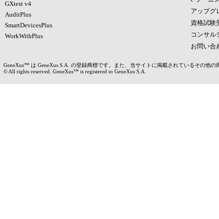
GXtest v4
アップグ
AuditPlus
資格試験
SmartDevicesPlus
コンサル
WorkWithPlus
お問い合
GeneXus™ は GeneXus S.A. の登録商標です。また、当サイトに掲載されている
© All rights reserved. GeneXus™ is registered to GeneXus S.A.