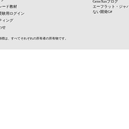
GeneXusブログ
レード教材
エーフラット・ジャ
ない開発G#
受験用ログイン
ティング
わせ
その他の商標は、すべてそれぞれの所有者の所有物です。