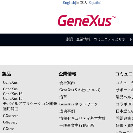
English
|
日本人
|
Español
製品
企業情報
コミュニティとサポート
製品
企業情報
コミュニ
GeneXus
会社案内
コミュニ
GeneXus
GeneXus S.A.社について
サポート
GeneXus 16
沿革
製品ヘルプ 
GeneXus 15
モバイルアプリケーション開発
GeneXus ネットワーク
コラボDB 
適用範囲
成功事例
日本語 SA
GXserver
情報セキュリティ基本方針
問題追跡
GXquery
一般事業主行動計画
研修・資
GXtest
e ラーニ