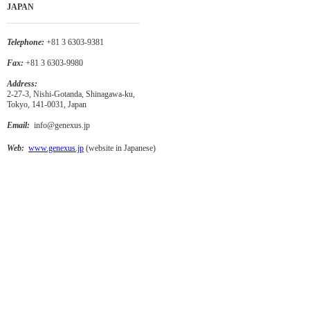
JAPAN
________________________
Telephone:
+81 3 6303-9381
Fax:
+81 3 6303-9980
Address:
2-27-3, Nishi-Gotanda, Shinagawa-ku,
Tokyo, 141-0031, Japan
Email:
info@genexus.jp
Web:
www.genexus.jp
(website in Japanese)