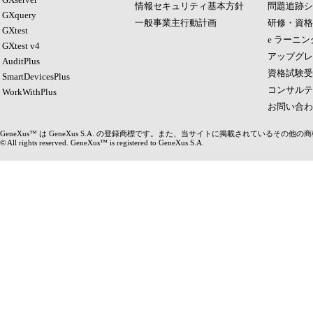
情報セキュリティ基本方針
問題追跡シ
GXquery
一般事業主行動計画
研修・資格
GXtest
e ラーニン
GXtest v4
アップグレ
AuditPlus
資格試験受
SmartDevicesPlus
コンサルテ
WorkWithPlus
お問い合わ
GeneXus™ は GeneXus S.A. の登録商標です。また、当サイトに掲載されているそ
© All rights reserved. GeneXus™ is registered to GeneXus S.A.