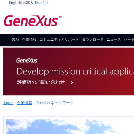
English
|
日本人
|
Español
製品
企業情報
コミュニティとサポート
ダウンロード
ニュース
パー
Japan
>
企業情報
>
GeneXus ネットワーク