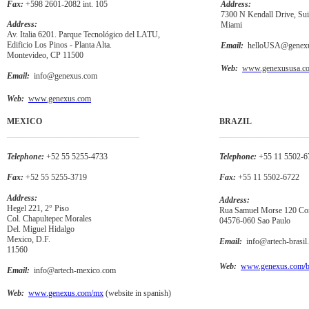
Fax:
+598 2601-2082 int. 105
Address:
7300 N Kendall Drive, Sui
Address:
Miami
Av. Italia 6201. Parque Tecnológico del LATU,
Edificio Los Pinos - Planta Alta.
Email:
helloUSA@genex
Montevideo, CP 11500
Web:
www.genexususa.c
Email:
info@genexus.com
Web:
www.genexus.com
MEXICO
BRAZIL
________________________
________________
Telephone:
+52 55 5255-4733
Telephone:
+55 11 5502-6
Fax:
+52 55 5255-3719
Fax:
+55 11 5502-6722
Address:
Address:
Hegel 221, 2° Piso
Rua Samuel Morse 120 Con
Col. Chapultepec Morales
04576-060 Sao Paulo
Del. Miguel Hidalgo
Mexico, D.F.
Email:
info@artech-brasil
11560
Web:
www.genexus.com/b
Email:
info@artech-mexico.com
Web:
www.genexus.com/mx
(website in spanish)