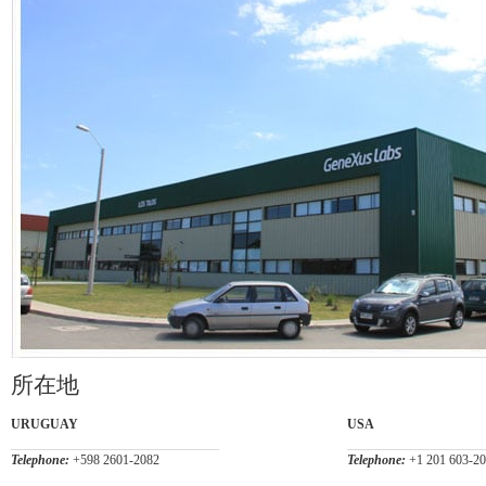
所在地
URUGUAY
USA
________________________
________________
Telephone:
+598 2601-2082
Telephone:
+1 201 603-2