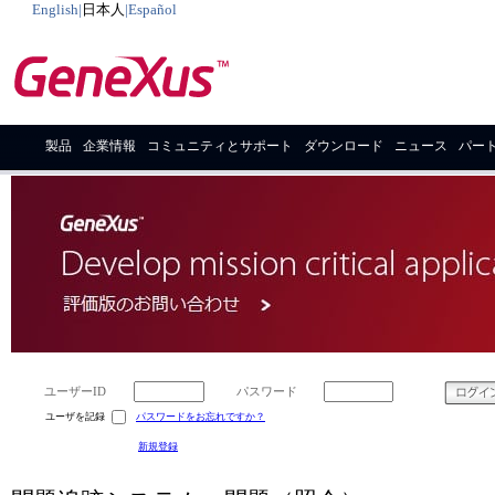
English
|
日本人
|
Español
製品
企業情報
コミュニティとサポート
ダウンロード
ニュース
パー
ユーザーID
パスワード
ユーザを記録
パスワードをお忘れですか？
新規登録