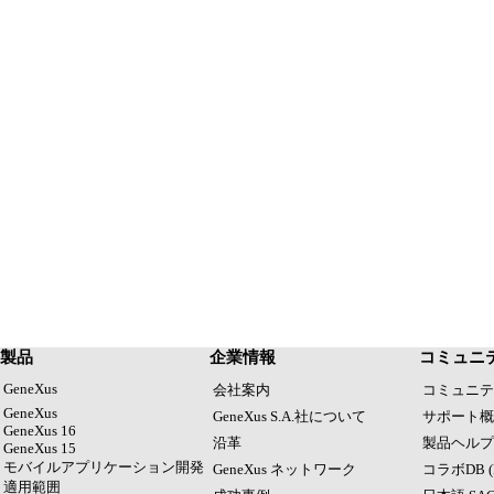
製品
企業情報
コミュニ
GeneXus
会社案内
コミュニテ
GeneXus
GeneXus S.A.社について
サポート概
GeneXus 16
沿革
製品ヘルプ (
GeneXus 15
モバイルアプリケーション開発
GeneXus ネットワーク
コラボDB (
適用範囲