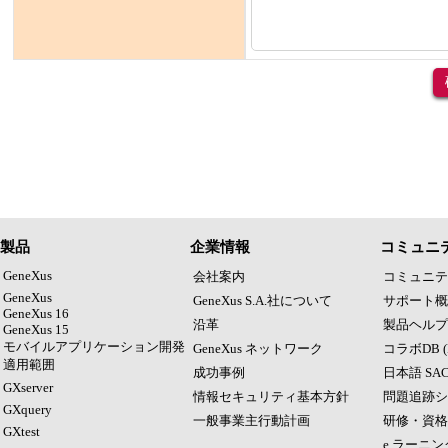
製品
企業情報
コミュニ
GeneXus
会社案内
コミュニテ
GeneXus
GeneXus S.A.社について
サポート概
GeneXus 16
沿革
製品ヘルプ (
GeneXus 15
モバイルアプリケーション開発
GeneXus ネットワーク
コラボDB (
適用範囲
成功事例
日本語 SA
GXserver
情報セキュリティ基本方針
問題追跡シ
GXquery
一般事業主行動計画
研修・資格
GXtest
e ラーニン