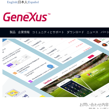
English
|
日本人
|
Español
製品
企業情報
コミュニティとサポート
ダウンロード
ニュース
パー