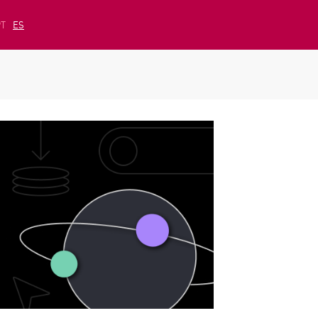
PT
ES