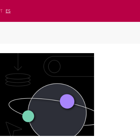
PT
ES