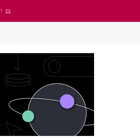
PT
ES