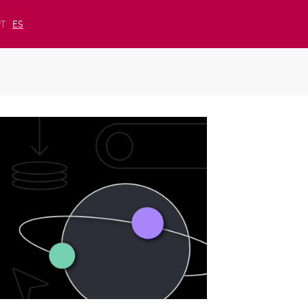
PT
ES