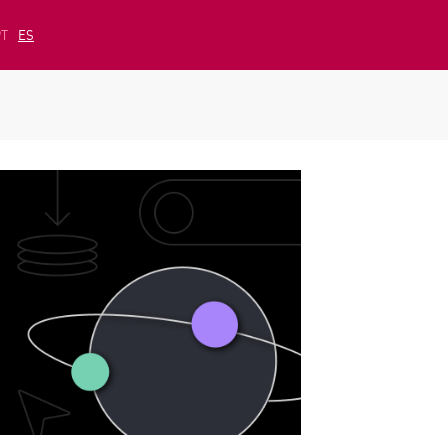
PT
ES