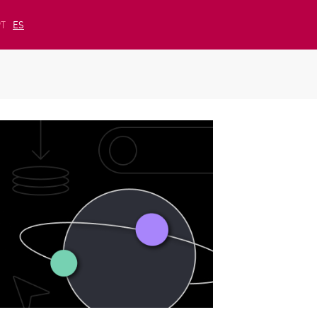
PT
ES