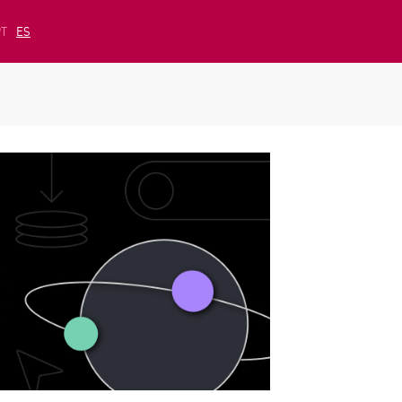
PT
ES