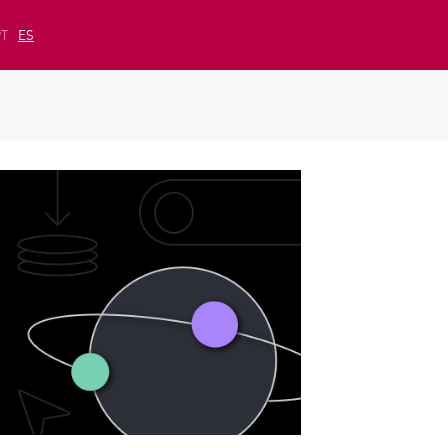
PT
ES