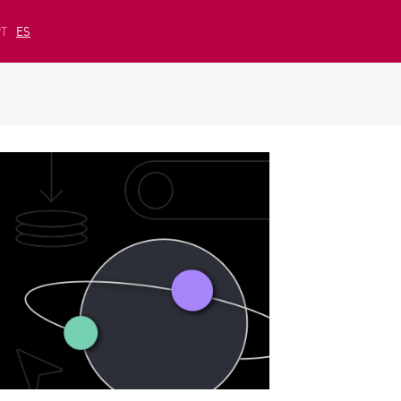
PT
ES