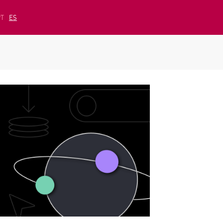
PT
ES