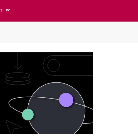
PT
ES