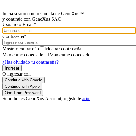
Inicia sesión con tu Cuenta de GeneXus™
y continúa con GeneXus SAC
Usuario o Email*
Contraseña*
Mostrar contraseña
Mostrar contraseña
Mantenme conectado
Mantenme conectado
¿Has olvidado tu contraseña?
O ingresar con
Continue with Google
Si no tienes GeneXus Account, regístrate
aquí