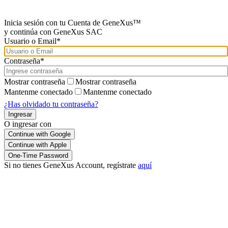
Inicia sesión con tu Cuenta de GeneXus™
y continúa con GeneXus SAC
Usuario o Email*
Contraseña*
Mostrar contraseña
Mostrar contraseña
Mantenme conectado
Mantenme conectado
¿Has olvidado tu contraseña?
O ingresar con
Continue with Google
Si no tienes GeneXus Account, regístrate
aquí