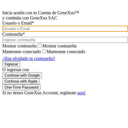
Inicia sesión con tu Cuenta de GeneXus™
y continúa con GeneXus SAC
Usuario o Email*
Contraseña*
Mostrar contraseña
Mostrar contraseña
Mantenme conectado
Mantenme conectado
¿Has olvidado tu contraseña?
O ingresar con
Continue with Google
Si no tienes GeneXus Account, regístrate
aquí