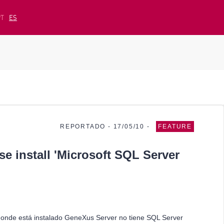
PT
ES