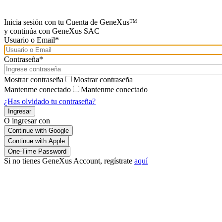
Inicia sesión con tu Cuenta de GeneXus™
y continúa con GeneXus SAC
Usuario o Email*
Contraseña*
Mostrar contraseña
Mostrar contraseña
Mantenme conectado
Mantenme conectado
¿Has olvidado tu contraseña?
O ingresar con
Continue with Google
Si no tienes GeneXus Account, regístrate
aquí