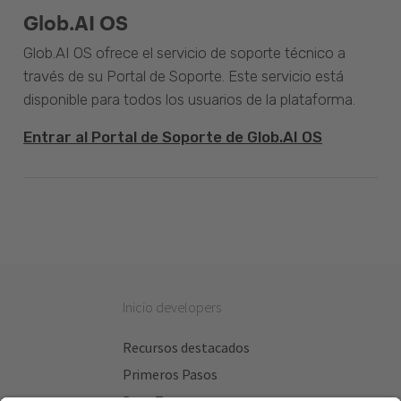
Glob.AI OS
Glob.AI OS ofrece el servicio de soporte técnico a
través de su Portal de Soporte. Este servicio está
disponible para todos los usuarios de la plataforma.
Entrar al Portal de Soporte de Glob.AI OS
Inicio developers
Recursos destacados
Primeros Pasos