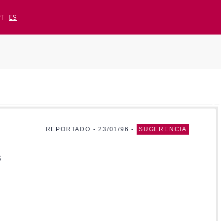
PT
ES