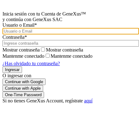
Inicia sesión con tu Cuenta de GeneXus™
y continúa con GeneXus SAC
Usuario o Email*
Contraseña*
Mostrar contraseña
Mostrar contraseña
Mantenme conectado
Mantenme conectado
¿Has olvidado tu contraseña?
O ingresar con
Continue with Google
Si no tienes GeneXus Account, regístrate
aquí