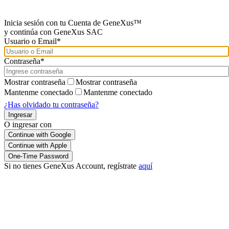
Inicia sesión con tu Cuenta de GeneXus™
y continúa con GeneXus SAC
Usuario o Email*
Contraseña*
Mostrar contraseña
Mostrar contraseña
Mantenme conectado
Mantenme conectado
¿Has olvidado tu contraseña?
O ingresar con
Continue with Google
Si no tienes GeneXus Account, regístrate
aquí