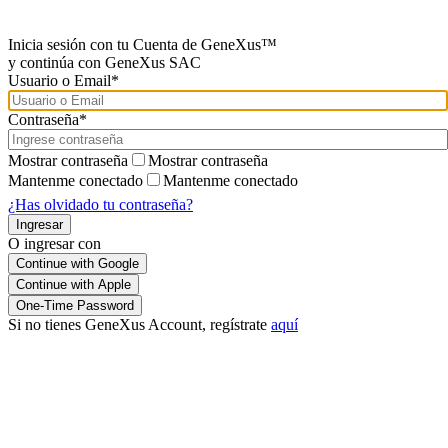
Inicia sesión con tu Cuenta de GeneXus™
y continúa con GeneXus SAC
Usuario o Email*
Contraseña*
Mostrar contraseña
Mostrar contraseña
Mantenme conectado
Mantenme conectado
¿Has olvidado tu contraseña?
O ingresar con
Continue with Google
Si no tienes GeneXus Account, regístrate
aquí