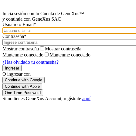
Inicia sesión con tu Cuenta de GeneXus™
y continúa con GeneXus SAC
Usuario o Email*
Contraseña*
Mostrar contraseña
Mostrar contraseña
Mantenme conectado
Mantenme conectado
¿Has olvidado tu contraseña?
O ingresar con
Continue with Google
Si no tienes GeneXus Account, regístrate
aquí