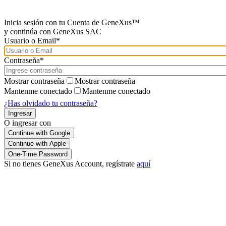
Inicia sesión con tu Cuenta de GeneXus™
y continúa con GeneXus SAC
Usuario o Email*
Contraseña*
Mostrar contraseña
Mostrar contraseña
Mantenme conectado
Mantenme conectado
¿Has olvidado tu contraseña?
O ingresar con
Continue with Google
Si no tienes GeneXus Account, regístrate
aquí