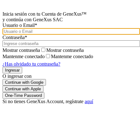
Inicia sesión con tu Cuenta de GeneXus™
y continúa con GeneXus SAC
Usuario o Email*
Contraseña*
Mostrar contraseña
Mostrar contraseña
Mantenme conectado
Mantenme conectado
¿Has olvidado tu contraseña?
O ingresar con
Continue with Google
Si no tienes GeneXus Account, regístrate
aquí