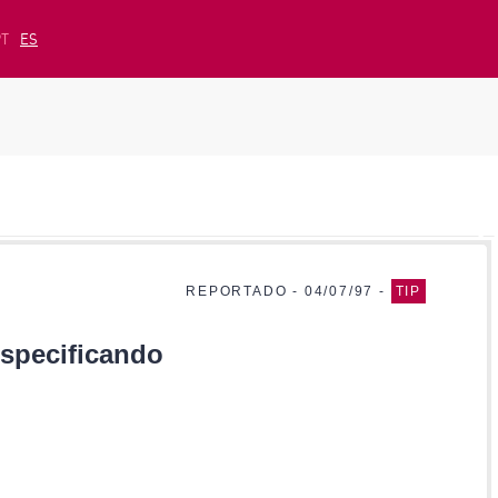
PT
ES