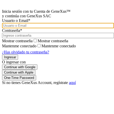
Inicia sesión con tu Cuenta de GeneXus™
y continúa con GeneXus SAC
Usuario o Email*
Contraseña*
Mostrar contraseña
Mostrar contraseña
Mantenme conectado
Mantenme conectado
¿Has olvidado tu contraseña?
O ingresar con
Continue with Google
Si no tienes GeneXus Account, regístrate
aquí