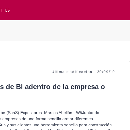
PT
ES