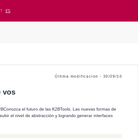
PT
ES