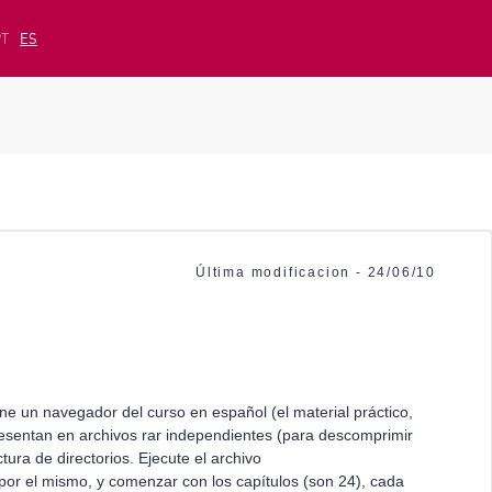
PT
ES