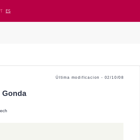
PT
ES