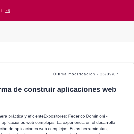
PT
ES