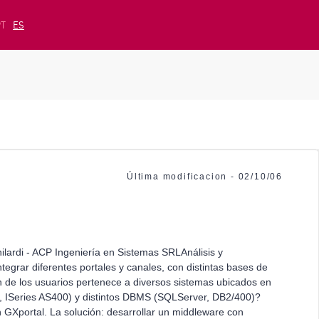
PT
ES