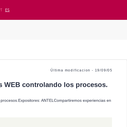
PT
ES