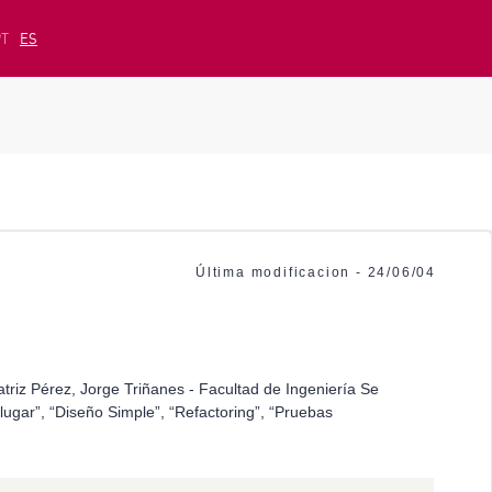
PT
ES