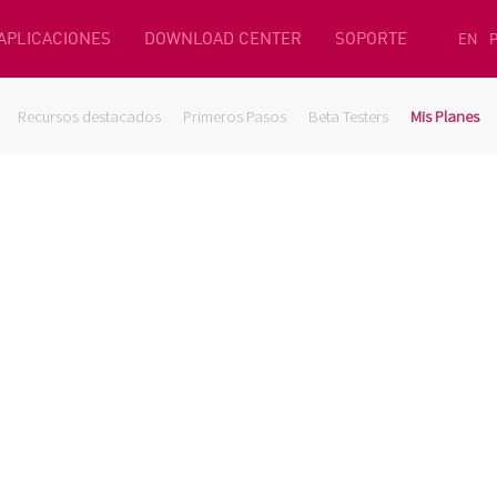
 APLICACIONES
DOWNLOAD CENTER
SOPORTE
EN
Recursos destacados
Primeros Pasos
Beta Testers
Mis Planes