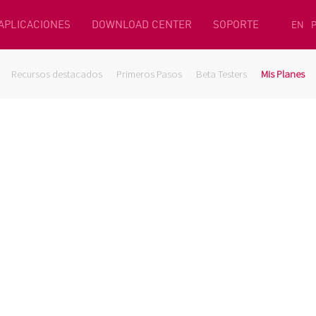
 APLICACIONES
DOWNLOAD CENTER
SOPORTE
EN
Recursos destacados
Primeros Pasos
Beta Testers
Mis Planes