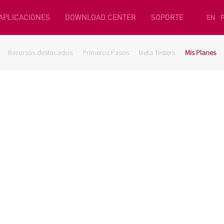
 APLICACIONES
DOWNLOAD CENTER
SOPORTE
EN
Recursos destacados
Primeros Pasos
Beta Testers
Mis Planes